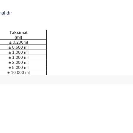
alıdır
Taksimat
(ml)
± 0.200ml
± 0.500 ml
± 1.000 ml
± 1.000 ml
± 2.000 ml
± 5.000 ml
± 10.000 ml
arda yetersiz gördüğünüz noktaları öneri formunu kullanarak tarafımıza ilete
Bu ürüne ilk yorumu siz yapın!
Yorum Yaz