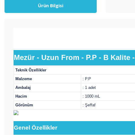
Ürün Bilgisi
Mezür - Uzun From - P.P - B Kalite 
Teknik Özellikler
Malzeme
: P
Ambalaj
: 1 adet
Hacim
: 1000 mL
Görünüm
: Şeffaf
Genel
Özellikler