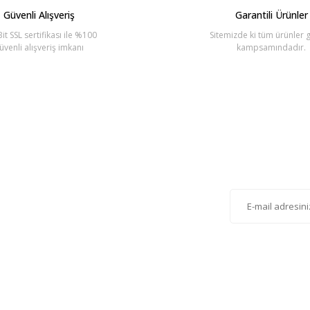
Güvenli Alışveriş
Garantili Ürünler
it SSL sertifikası ile %100
Sitemizde ki tüm ürünler g
üvenli alışveriş imkanı
kampsamındadır.
Gönder
lten'e Kayıt Olun
istemize kayıt olarak kampanyalardan, haberdar
siniz.