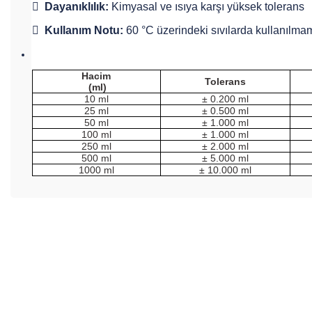

Dayanıklılık:
Kimyasal ve ısıya karşı yüksek tolerans

Kullanım Notu:
60 °C üzerindeki sıvılarda kullanılmam
Hacim
Tolerans
(ml)
10 ml
± 0.200 ml
25 ml
± 0.500 ml
50 ml
± 1.000 ml
100 ml
± 1.000 ml
250 ml
± 2.000 ml
500 ml
± 5.000 ml
1000 ml
± 10.000 ml
Bu ürünün fiyat bilgisi, resim, ürün açıklamalarında ve diğer konul
Görüş ve önerileriniz için teşekkür ederiz.
Ürün resmi kalitesiz, bozuk veya görüntülenemiyor.
Ürün açıklamasında eksik bilgiler bulunuyor.