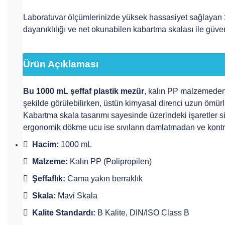
Laboratuvar ölçümlerinizde yüksek hassasiyet sağlayan
dayanıklılığı ve net okunabilen kabartma skalası ile güve
Ürün Açıklaması
Bu 1000 mL şeffaf plastik mezür
, kalın PP malzemeden 
şekilde görülebilirken, üstün kimyasal direnci uzun ömürlü
Kabartma skala tasarımı sayesinde üzerindeki işaretler si
ergonomik dökme ucu ise sıvıların damlatmadan ve kontrol

Hacim:
1000 mL

Malzeme:
Kalın PP (Polipropilen)

Şeffaflık:
Cama yakın berraklık

Skala:
Mavi Skala

Kalite Standardı:
B Kalite, DIN/ISO Class B