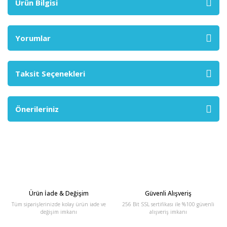
Ürün Bilgisi
Yorumlar
Taksit Seçenekleri
Önerileriniz
Ürün İade & Değişim
Güvenli Alışveriş
Tüm siparişlerinizde kolay ürün iade ve
256 Bit SSL sertifikası ile %100 güvenli
değişim imkanı
alışveriş imkanı