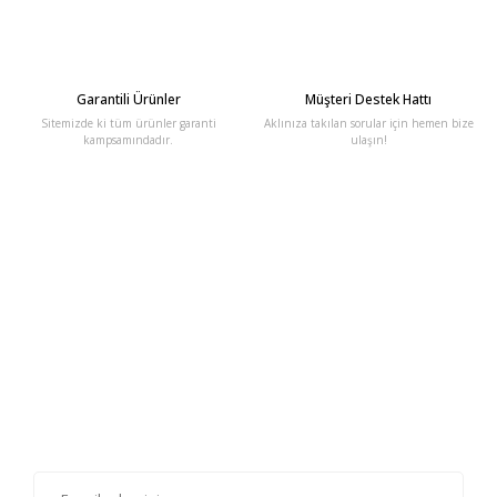
Garantili Ürünler
Müşteri Destek Hattı
Sitemizde ki tüm ürünler garanti
Aklınıza takılan sorular için hemen bize
kampsamındadır.
ulaşın!
E-Bülten'e Kayıt Olun
Haber listemize kayıt olarak kampanyalardan, haberdar
olabilirsiniz.