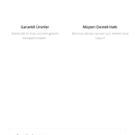
Garantili Ürünler
Müşteri Destek Hattı
Sitemizde ki tüm ürünler garanti
Aklınıza takılan sorular için hemen bize
kampsamındadır.
ulaşın!
E-Bülten'e Kayıt Olun
Haber listemize kayıt olarak kampanyalardan, haberdar
olabilirsiniz.