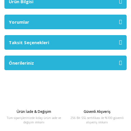
Ürün Bilgisi
Yorumlar
Taksit Seçenekleri
Önerileriniz
Ürün İade & Değişim
Güvenli Alışveriş
Tüm siparişlerinizde kolay ürün iade ve
256 Bit SSL sertifikası ile %100 güvenli
değişim imkanı
alışveriş imkanı