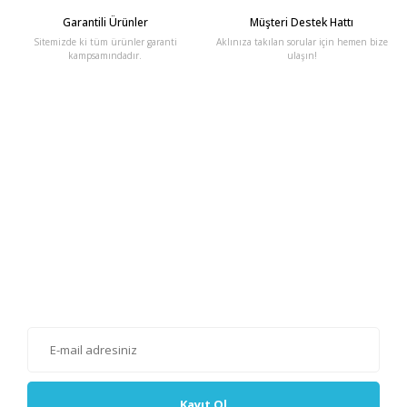
Garantili Ürünler
Müşteri Destek Hattı
Sitemizde ki tüm ürünler garanti
Aklınıza takılan sorular için hemen bize
kampsamındadır.
ulaşın!
E-Bülten'e Kayıt Olun
Haber listemize kayıt olarak kampanyalardan, haberdar
olabilirsiniz.
Kayıt Ol