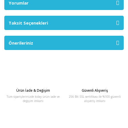
Yorumlar
Taksit Seçenekleri
Önerileriniz
Ürün İade & Değişim
Güvenli Alışveriş
Tüm siparişlerinizde kolay ürün iade ve
256 Bit SSL sertifikası ile %100 güvenli
değişim imkanı
alışveriş imkanı