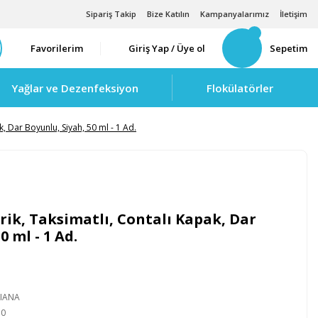
Sipariş Takip
Bize Katılın
Kampanyalarımız
İletişim
Favorilerim
Giriş Yap / Üye ol
Sepetim
Yağlar ve Dezenfeksiyon
Flokülatörler
ak, Dar Boyunlu, Siyah, 50 ml - 1 Ad.
irik, Taksimatlı, Contalı Kapak, Dar
0 ml - 1 Ad.
LIANA
10