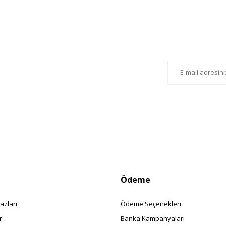
Gönder
lten'e Kayıt Olun
istemize kayıt olarak kampanyalardan, haberdar
siniz.
Ödeme
azları
Ödeme Seçenekleri
r
Banka Kampanyaları