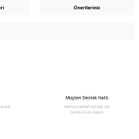
ri
Önerileriniz
bilirsiniz.
Müşteri Destek Hattı
aranti
Aklınıza takılan sorular için
hemen bize ulaşın!