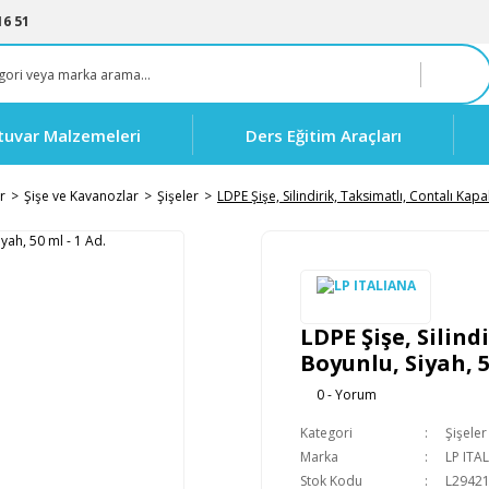
16 51
tuvar Malzemeleri
Ders Eğitim Araçları
r
Şişe ve Kavanozlar
Şişeler
LDPE Şişe, Silindirik, Taksimatlı, Contalı Kap
LDPE Şişe, Silind
Boyunlu, Siyah, 5
0 - Yorum
Kategori
Şişeler
Marka
LP ITA
Stok Kodu
L2942