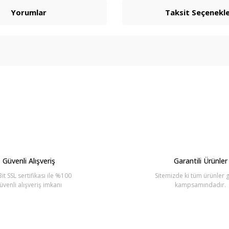
Yorumlar
Taksit Seçenekle
arda yetersiz gördüğünüz noktaları öneri formunu kullanarak tarafımıza ilete
Bu ürüne ilk yorumu siz yapın!
Yorum Yaz
Güvenli Alışveriş
Garantili Ürünler
it SSL sertifikası ile %100
Sitemizde ki tüm ürünler g
üvenli alışveriş imkanı
kampsamındadır.