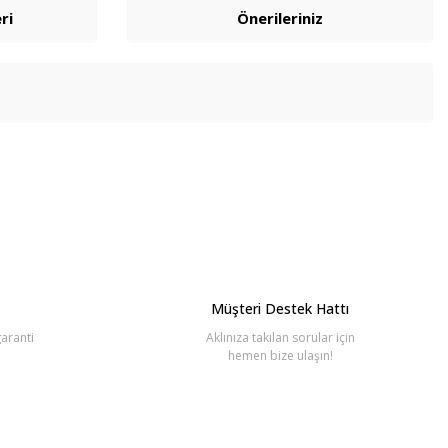
ri
Önerileriniz
bilirsiniz.
Müşteri Destek Hattı
aranti
Aklınıza takılan sorular için
hemen bize ulaşın!