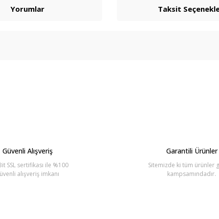
Yorumlar
Taksit Seçenekle
arda yetersiz gördüğünüz noktaları öneri formunu kullanarak tarafımıza ilete
Bu ürüne ilk yorumu siz yapın!
Yorum Yaz
Güvenli Alışveriş
Garantili Ürünler
it SSL sertifikası ile %100
Sitemizde ki tüm ürünler g
üvenli alışveriş imkanı
kampsamındadır.