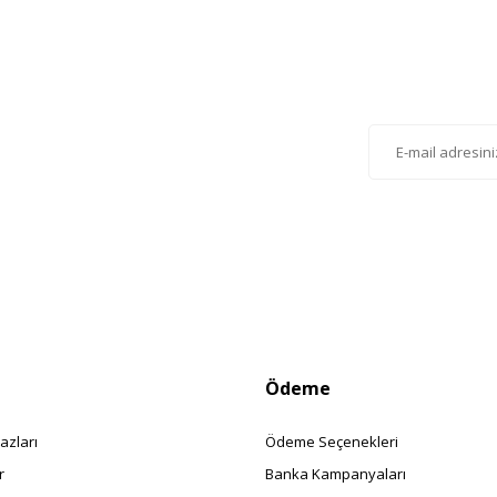
Gönder
lten'e Kayıt Olun
istemize kayıt olarak kampanyalardan, haberdar
siniz.
Ödeme
azları
Ödeme Seçenekleri
r
Banka Kampanyaları