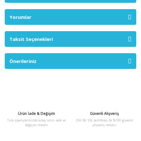
Yorumlar
Taksit Seçenekleri
Önerileriniz
Ürün İade & Değişim
Güvenli Alışveriş
Tüm siparişlerinizde kolay ürün iade ve
256 Bit SSL sertifikası ile %100 güvenli
değişim imkanı
alışveriş imkanı