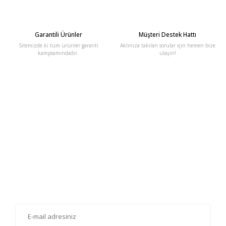
Garantili Ürünler
Müşteri Destek Hattı
Sitemizde ki tüm ürünler garanti
Aklınıza takılan sorular için hemen bize
kampsamındadır.
ulaşın!
E-Bülten'e Kayıt Olun
Haber listemize kayıt olarak kampanyalardan, haberdar
olabilirsiniz.