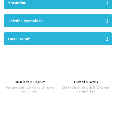
Yorumlar
Taksit Seçenekleri
Önerileriniz
Ürün İade & Değişim
Güvenli Alışveriş
Tüm siparişlerinizde kolay ürün iade ve
256 Bit SSL sertifikası ile %100 güvenli
değişim imkanı
alışveriş imkanı