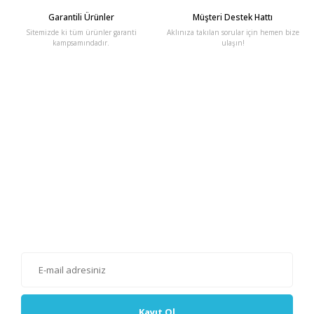
Garantili Ürünler
Müşteri Destek Hattı
Sitemizde ki tüm ürünler garanti
Aklınıza takılan sorular için hemen bize
kampsamındadır.
ulaşın!
E-Bülten'e Kayıt Olun
Haber listemize kayıt olarak kampanyalardan, haberdar
olabilirsiniz.
Kayıt Ol