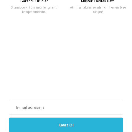
Garantili Ürünler
Müşteri Destek Hattı
Sitemizde ki tüm ürünler garanti
Aklınıza takılan sorular için hemen bize
kampsamındadır.
ulaşın!
E-Bülten'e Kayıt Olun
Haber listemize kayıt olarak kampanyalardan, haberdar
olabilirsiniz.
Kayıt Ol