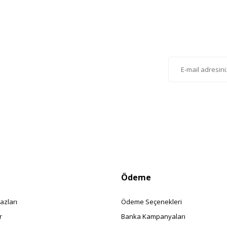
Gönder
lten'e Kayıt Olun
istemize kayıt olarak kampanyalardan, haberdar
siniz.
Ödeme
azları
Ödeme Seçenekleri
r
Banka Kampanyaları