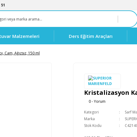
 51
tuvar Malzemeleri
Ders Eğitim Araçları
bı, Cam, Ağızsız, 150 ml
Kristalizasyon Ka
0 - Yorum
Kategori
Sarf M
Marka
SUPER
Stok Kodu
C4214