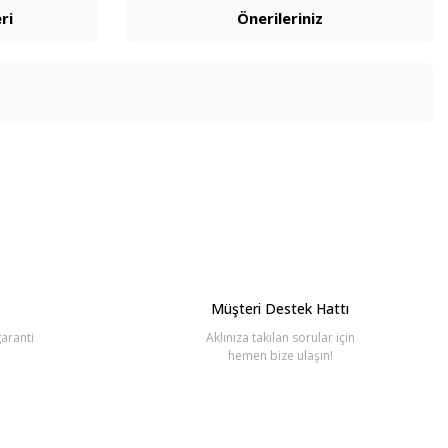
ri
Önerileriniz
bilirsiniz.
Müşteri Destek Hattı
aranti
Aklınıza takılan sorular için
hemen bize ulaşın!