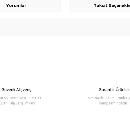
Yorumlar
Taksit Seçenekle
arda yetersiz gördüğünüz noktaları öneri formunu kullanarak tarafımıza ilete
Bu ürüne ilk yorumu siz yapın!
Yorum Yaz
Güvenli Alışveriş
Garantili Ürünler
it SSL sertifikası ile %100
Sitemizde ki tüm ürünler g
üvenli alışveriş imkanı
kampsamındadır.