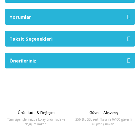
Yorumlar
Taksit Seçenekleri
Önerileriniz
Ürün İade & Değişim
Güvenli Alışveriş
Tüm siparişlerinizde kolay ürün iade ve
256 Bit SSL sertifikası ile %100 güvenli
değişim imkanı
alışveriş imkanı