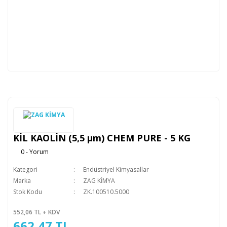
KİL KAOLİN (5,5 µm) CHEM PURE - 5 KG
0 - Yorum
Kategori
Endüstriyel Kimyasallar
Marka
ZAG KİMYA
Stok Kodu
ZK.100510.5000
552,06 TL + KDV
662,47 TL