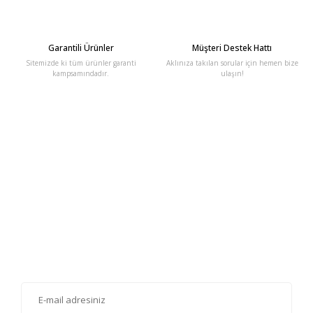
Garantili Ürünler
Müşteri Destek Hattı
Sitemizde ki tüm ürünler garanti
Aklınıza takılan sorular için hemen bize
kampsamındadır.
ulaşın!
E-Bülten'e Kayıt Olun
Haber listemize kayıt olarak kampanyalardan, haberdar
olabilirsiniz.