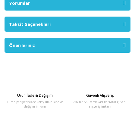
Yorumlar
Taksit Seçenekleri
Önerileriniz
Ürün İade & Değişim
Güvenli Alışveriş
Tüm siparişlerinizde kolay ürün iade ve
256 Bit SSL sertifikası ile %100 güvenli
değişim imkanı
alışveriş imkanı