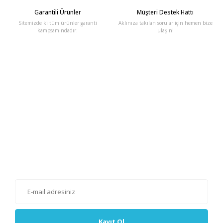
Garantili Ürünler
Müşteri Destek Hattı
Sitemizde ki tüm ürünler garanti
Aklınıza takılan sorular için hemen bize
kampsamındadır.
ulaşın!
E-Bülten'e Kayıt Olun
Haber listemize kayıt olarak kampanyalardan, haberdar
olabilirsiniz.
Kayıt Ol