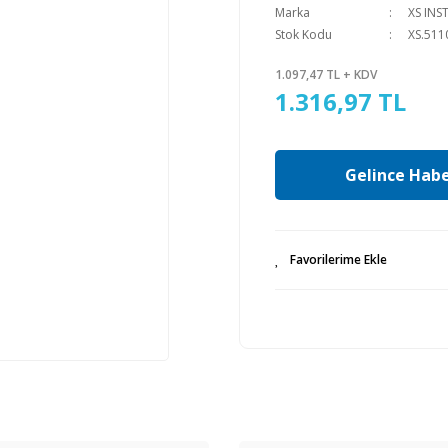
Marka
XS IN
Stok Kodu
XS.511
1.097,47 TL + KDV
1.316,97 TL
Gelince Habe