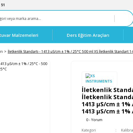
 51
tuvar Malzemeleri
Ders Eğitim Araçları
rı
İletkenlik Standartı - 1413 µS/cm ± 1% / 25°C 500 ml XS İletkenlik Standart
İletkenlik Standa
İletkenlik Standa
1413 µS/cm ± 1% 
1413 µS/cm ± 1% 
0 - Yorum
Kategori
Kalibra