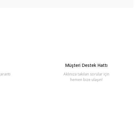
bilirsiniz.
Müşteri Destek Hattı
aranti
Aklınıza takılan sorular için
hemen bize ulaşın!