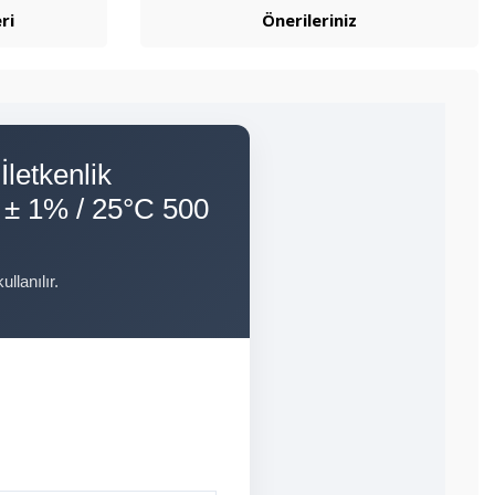
ri
Önerileriniz
letkenlik
 ± 1% / 25°C 500
lanılır.