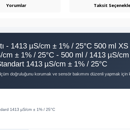
Yorumlar
Taksit Seçenekle
rtı - 1413 µS/cm ± 1% / 25°C 500 ml XS İ
/cm ± 1% / 25°C - 500 ml / 1413 µS/cm
 Standart 1413 µS/cm ± 1% / 25°C
ölçüm doğruluğunu korumak ve sensör bakımını düzenli yapmak için kul
ndard 1413 µS/cm ± 1% / 25°C