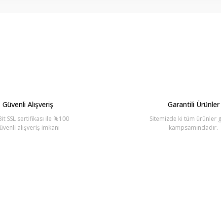
arda yetersiz gördüğünüz noktaları öneri formunu kullanarak tarafımıza ilete
Bu ürüne ilk yorumu siz yapın!
Yorum Yaz
Güvenli Alışveriş
Garantili Ürünler
it SSL sertifikası ile %100
Sitemizde ki tüm ürünler g
üvenli alışveriş imkanı
kampsamındadır.
Gönder