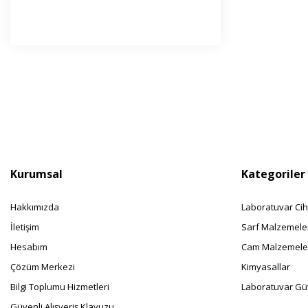
E-Bü
Haber l
olabilir
Kurumsal
Kategoriler
Hakkımızda
Laboratuvar Cih
İletişim
Sarf Malzemele
Hesabım
Cam Malzemele
Çözüm Merkezi
Kimyasallar
Bilgi Toplumu Hizmetleri
Laboratuvar Güv
Güvenli Alışveriş Klavuzu