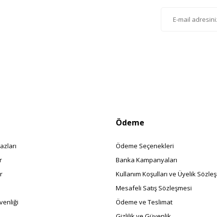
lten'e Kayıt Olun
istemize kayıt olarak kampanyalardan, haberdar
siniz.
Ödeme
azları
Ödeme Seçenekleri
r
Banka Kampanyaları
r
Kullanım Koşulları ve Üyelik Sözle
Mesafeli Satış Sözleşmesi
enliği
Ödeme ve Teslimat
Gizlilik ve Güvenlik