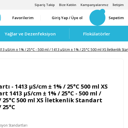
Sipariş Takip
Bize Katılın
Kampanyalarımız
İletişim
Favorilerim
Giriş Yap / Üye ol
Sepetim
Yağlar ve Dezenfeksiyon
Flokülatörler
 1413 µS/cm ± 1% / 25°C - 500 ml / 1413 µS/cm ± 1% / 25°C 500 ml XS İletkenlik S
rtı - 1413 µS/cm ± 1% / 25°C 500 ml XS
rt 1413 µS/cm ± 1% / 25°C - 500 ml /
/ 25°C 500 ml XS İletkenlik Standart
/ 25°C
syon Standartları