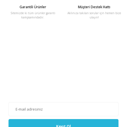
Garantili Ürünler
Müşteri Destek Hattı
Sitemizde ki tüm ürünler garanti
Aklınıza takılan sorular için hemen bize
kampsamındadır.
ulaşın!
E-Bülten'e Kayıt Olun
Haber listemize kayıt olarak kampanyalardan, haberdar
olabilirsiniz.
Kayıt Ol