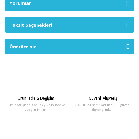
Yorumlar
Taksit Seçenekleri
Önerileriniz
Ürün İade & Değişim
Güvenli Alışveriş
Tüm siparişlerinizde kolay ürün iade ve
256 Bit SSL sertifikası ile %100 güvenli
değişim imkanı
alışveriş imkanı