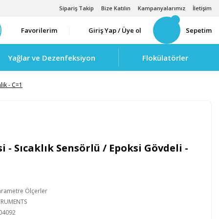
Sipariş Takip
Bize Katılın
Kampanyalarımız
İletişim
Favorilerim
Giriş Yap / Üye ol
Sepetim
Yağlar ve Dezenfeksiyon
Flokülatörler
lik - C=1
i - Sıcaklık Sensörlü / Epoksi Gövdeli -
arametre Ölçerler
STRUMENTS
04092