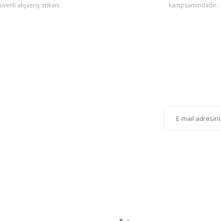
üvenli alışveriş imkanı
kampsamındadır.
Gönder
lten'e Kayıt Olun
istemize kayıt olarak kampanyalardan, haberdar
siniz.