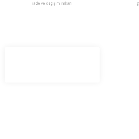
iade ve değişim imkanı
g
E-Bü
Haber l
olabilir