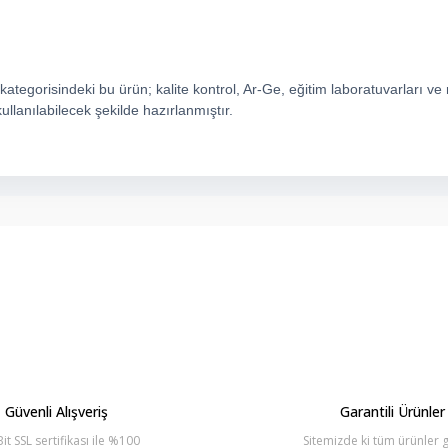
ategorisindeki bu ürün; kalite kontrol, Ar-Ge, eğitim laboratuvarları ve 
ullanılabilecek şekilde hazırlanmıştır.
arda yetersiz gördüğünüz noktaları öneri formunu kullanarak tarafımıza ilete
Bu ürüne ilk yorumu siz yapın!
Yorum Yaz
Güvenli Alışveriş
Garantili Ürünler
it SSL sertifikası ile %100
Sitemizde ki tüm ürünler g