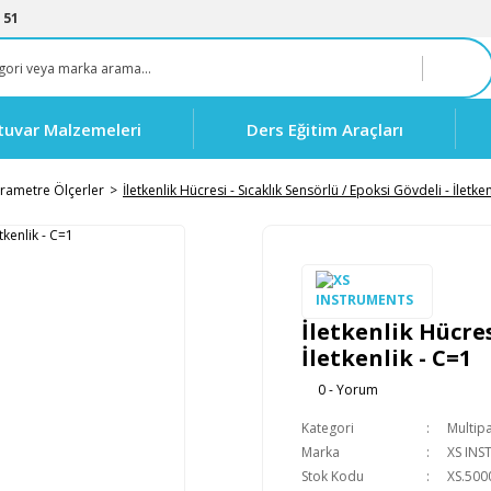
 51
tuvar Malzemeleri
Ders Eğitim Araçları
rametre Ölçerler
İletkenlik Hücresi - Sıcaklık Sensörlü / Epoksi Gövdeli - İletken
İletkenlik Hücres
İletkenlik - C=1
0 - Yorum
Kategori
Multip
Marka
XS IN
Stok Kodu
XS.500