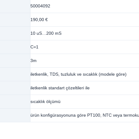
50004092
190,00 €
10 uS…200 mS
C=1
3m
iletkenlik, TDS, tuzluluk ve sıcaklık (modele göre)
iletkenlik standart çözeltileri ile
sıcaklık ölçümü
ürün konfigürasyonuna göre PT100, NTC veya termoku