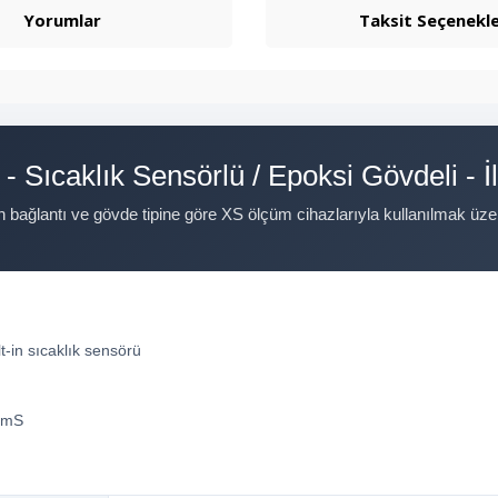
Yorumlar
Taksit Seçenekle
 - Sıcaklık Sensörlü / Epoksi Gövdeli - İ
n bağlantı ve gövde tipine göre XS ölçüm cihazlarıyla kullanılmak üzer
lt-in sıcaklık sensörü
 mS