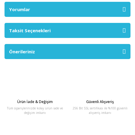
Yorumlar
Taksit Seçenekleri
Önerileriniz
Ürün İade & Değişim
Güvenli Alışveriş
Tüm siparişlerinizde kolay ürün iade ve
256 Bit SSL sertifikası ile %100 güvenli
değişim imkanı
alışveriş imkanı