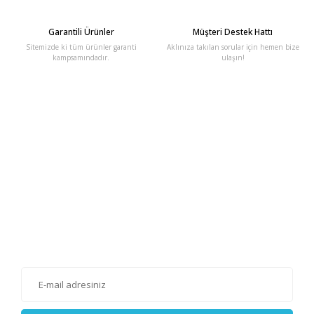
Garantili Ürünler
Müşteri Destek Hattı
Sitemizde ki tüm ürünler garanti
Aklınıza takılan sorular için hemen bize
kampsamındadır.
ulaşın!
E-Bülten'e Kayıt Olun
Haber listemize kayıt olarak kampanyalardan, haberdar
olabilirsiniz.