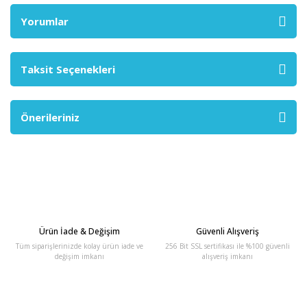
Yorumlar
Taksit Seçenekleri
Önerileriniz
Ürün İade & Değişim
Güvenli Alışveriş
Tüm siparişlerinizde kolay ürün iade ve
256 Bit SSL sertifikası ile %100 güvenli
değişim imkanı
alışveriş imkanı