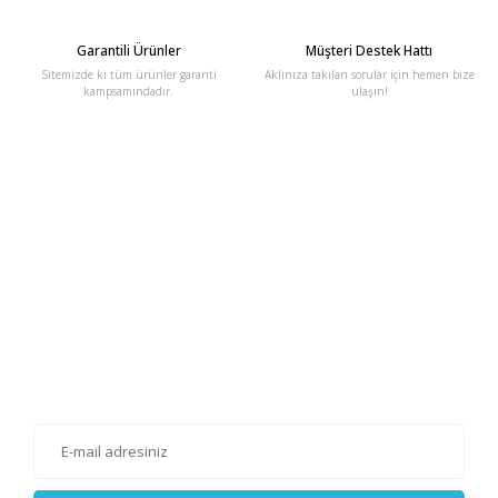
Garantili Ürünler
Müşteri Destek Hattı
Sitemizde ki tüm ürünler garanti
Aklınıza takılan sorular için hemen bize
kampsamındadır.
ulaşın!
E-Bülten'e Kayıt Olun
Haber listemize kayıt olarak kampanyalardan, haberdar
olabilirsiniz.