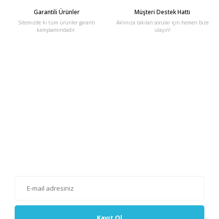
Garantili Ürünler
Müşteri Destek Hattı
Sitemizde ki tüm ürünler garanti
Aklınıza takılan sorular için hemen bize
kampsamındadır.
ulaşın!
E-Bülten'e Kayıt Olun
Haber listemize kayıt olarak kampanyalardan, haberdar
olabilirsiniz.
Kayıt Ol