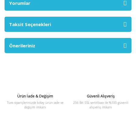
Yorumlar
Taksit Seçenekleri
Önerileriniz
Ürün İade & Değişim
Güvenli Alışveriş
Tüm siparişlerinizde kolay ürün iade ve
256 Bit SSL sertifikası ile %100 güvenli
değişim imkanı
alışveriş imkanı