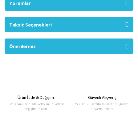
Yorumlar
Taksit Seçenekleri
Önerileriniz
Ürün İade & Değişim
Güvenli Alışveriş
Tüm siparişlerinizde kolay ürün iade ve
256 Bit SSL sertifikası ile %100 güvenli
değişim imkanı
alışveriş imkanı