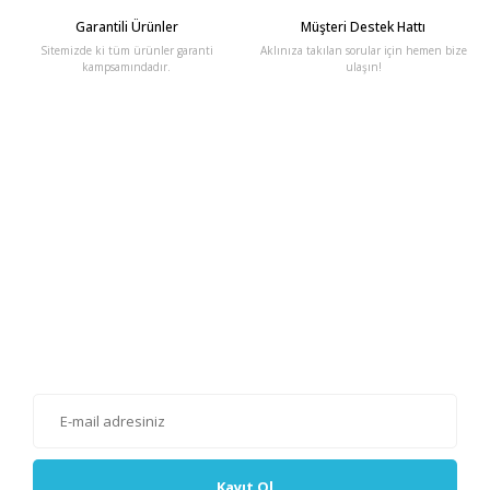
Garantili Ürünler
Müşteri Destek Hattı
Sitemizde ki tüm ürünler garanti
Aklınıza takılan sorular için hemen bize
kampsamındadır.
ulaşın!
E-Bülten'e Kayıt Olun
Haber listemize kayıt olarak kampanyalardan, haberdar
olabilirsiniz.
Kayıt Ol