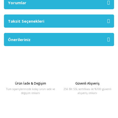
Yorumlar
Taksit Seçenekleri
Önerileriniz
Ürün İade & Değişim
Güvenli Alışveriş
Tüm siparişlerinizde kolay ürün iade ve
256 Bit SSL sertifikası ile %100 güvenli
değişim imkanı
alışveriş imkanı