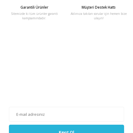
Garantili Ürünler
Müşteri Destek Hattı
Sitemizde ki tüm ürünler garanti
Aklınıza takılan sorular için hemen bize
kampsamındadır.
ulaşın!
E-Bülten'e Kayıt Olun
Haber listemize kayıt olarak kampanyalardan, haberdar
olabilirsiniz.
Kayıt Ol