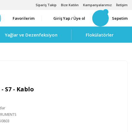
Sipariş Takip
Bize Katılın
Kampanyalarımız
İletişim
Favorilerim
Giriş Yap / Üye ol
Sepetim
Yağlar ve Dezenfeksiyon
Flokülatörler
- S7 - Kablo
tlar
STRUMENTS
50803