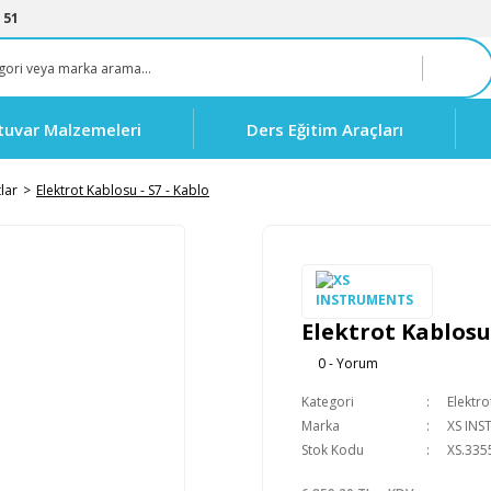
 51
tuvar Malzemeleri
Ders Eğitim Araçları
tlar
Elektrot Kablosu - S7 - Kablo
Elektrot Kablosu 
0 - Yorum
Kategori
Elektro
Marka
XS IN
Stok Kodu
XS.335