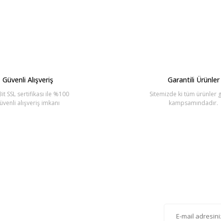
arda yetersiz gördüğünüz noktaları öneri formunu kullanarak tarafımıza ilete
Bu ürüne ilk yorumu siz yapın!
Yorum Yaz
Güvenli Alışveriş
Garantili Ürünler
it SSL sertifikası ile %100
Sitemizde ki tüm ürünler g
üvenli alışveriş imkanı
kampsamındadır.
Gönder
lten'e Kayıt Olun