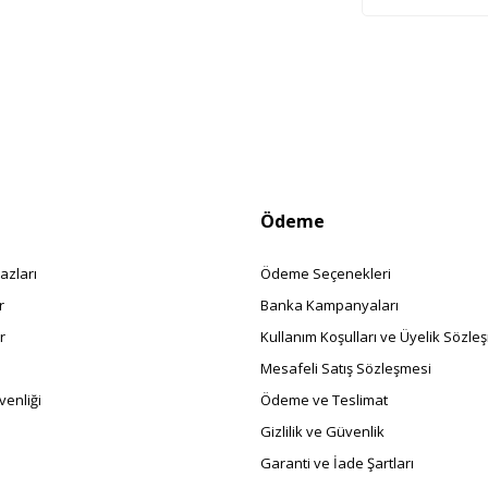
istemize kayıt olarak kampanyalardan, haberdar
siniz.
Ödeme
azları
Ödeme Seçenekleri
r
Banka Kampanyaları
r
Kullanım Koşulları ve Üyelik Sözle
Mesafeli Satış Sözleşmesi
enliği
Ödeme ve Teslimat
Gizlilik ve Güvenlik
Garanti ve İade Şartları