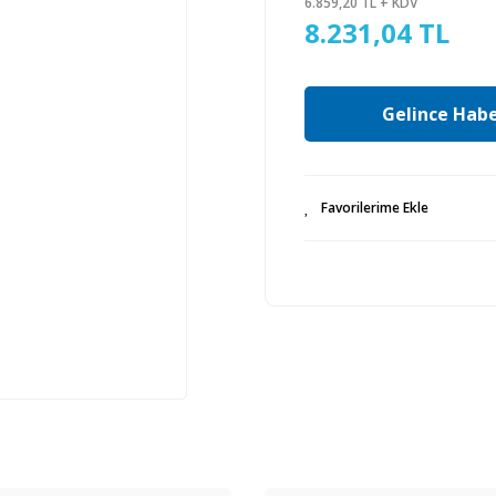
6.859,20 TL + KDV
8.231,04 TL
Gelince Habe