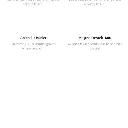
değişim imkanı
alışveriş imkanı
Garantili Ürünler
Müşteri Destek Hattı
Sitemizde ki tüm ürünler garanti
Aklınıza takılan sorular için hemen bize
kampsamındadır.
ulaşın!
E-Bülten'e Kayıt Olun
Haber listemize kayıt olarak kampanyalardan, haberdar
olabilirsiniz.