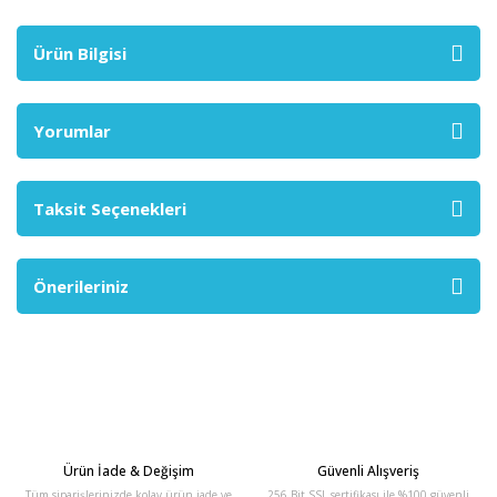
Ürün Bilgisi
Yorumlar
Taksit Seçenekleri
Önerileriniz
Ürün İade & Değişim
Güvenli Alışveriş
Tüm siparişlerinizde kolay ürün iade ve
256 Bit SSL sertifikası ile %100 güvenli