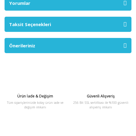
Yorumlar
Taksit Seçenekleri
Önerileriniz
Ürün İade & Değişim
Güvenli Alışveriş
Tüm siparişlerinizde kolay ürün iade ve
256 Bit SSL sertifikası ile %100 güvenli
değişim imkanı
alışveriş imkanı