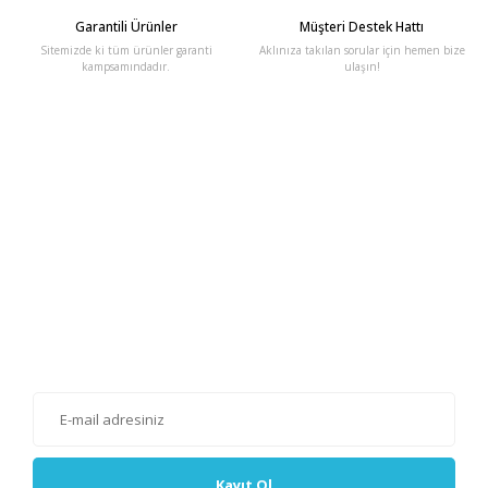
Garantili Ürünler
Müşteri Destek Hattı
Sitemizde ki tüm ürünler garanti
Aklınıza takılan sorular için hemen bize
kampsamındadır.
ulaşın!
E-Bülten'e Kayıt Olun
Haber listemize kayıt olarak kampanyalardan, haberdar
olabilirsiniz.
Kayıt Ol