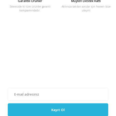
Garantili Ürünler
Müşteri Destek Hattı
Sitemizde ki tüm ürünler garanti
Aklınıza takılan sorular için hemen bize
kampsamındadır.
ulaşın!
E-Bülten'e Kayıt Olun
Haber listemize kayıt olarak kampanyalardan, haberdar
olabilirsiniz.
Kayıt Ol