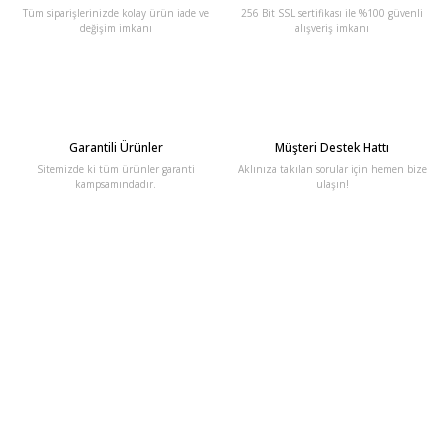
Tüm siparişlerinizde kolay ürün iade ve
256 Bit SSL sertifikası ile %100 güvenli
değişim imkanı
alışveriş imkanı
Garantili Ürünler
Müşteri Destek Hattı
Sitemizde ki tüm ürünler garanti
Aklınıza takılan sorular için hemen bize
kampsamındadır.
ulaşın!
E-Bülten'e Kayıt Olun
Haber listemize kayıt olarak kampanyalardan, haberdar