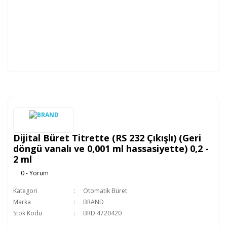
Dijital Büret Titrette (RS 232 Çıkışlı) (Geri
döngü vanalı ve 0,001 ml hassasiyette) 0,2 -
2 ml
0 - Yorum
Kategori
Otomatik Büret
Marka
BRAND
Stok Kodu
BRD.4720420