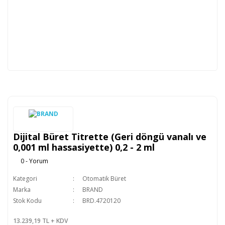
Dijital Büret Titrette (Geri döngü vanalı ve
0,001 ml hassasiyette) 0,2 - 2 ml
0 - Yorum
Kategori
Otomatik Büret
Marka
BRAND
Stok Kodu
BRD.4720120
13.239,19 TL + KDV