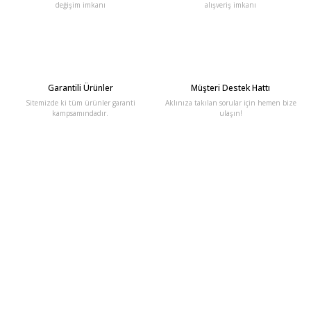
değişim imkanı
alışveriş imkanı
Garantili Ürünler
Müşteri Destek Hattı
Sitemizde ki tüm ürünler garanti
Aklınıza takılan sorular için hemen bize
kampsamındadır.
ulaşın!
E-Bülten'e Kayıt Olun
Haber listemize kayıt olarak kampanyalardan, haberdar
olabilirsiniz.