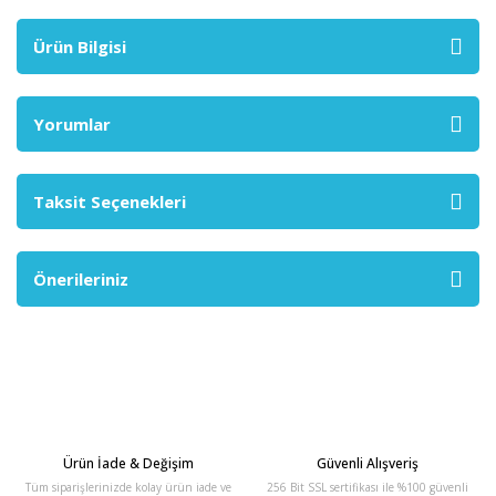
Ürün Bilgisi
Yorumlar
Taksit Seçenekleri
Önerileriniz
Ürün İade & Değişim
Güvenli Alışveriş
Tüm siparişlerinizde kolay ürün iade ve
256 Bit SSL sertifikası ile %100 güvenli