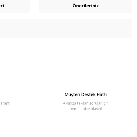
ri
Önerileriniz
bilirsiniz.
Müşteri Destek Hattı
aranti
Aklınıza takılan sorular için
hemen bize ulaşın!