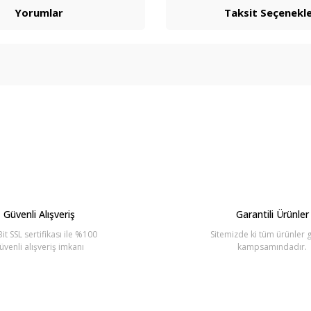
Yorumlar
Taksit Seçenekle
arda yetersiz gördüğünüz noktaları öneri formunu kullanarak tarafımıza ilete
Bu ürüne ilk yorumu siz yapın!
Yorum Yaz
Güvenli Alışveriş
Garantili Ürünler
it SSL sertifikası ile %100
Sitemizde ki tüm ürünler g
üvenli alışveriş imkanı
kampsamındadır.