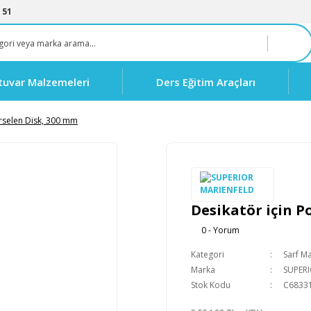
 51
tuvar Malzemeleri
Ders Eğitim Araçları
orselen Disk, 300 mm
Desikatör için P
0 - Yorum
Kategori
Sarf M
Marka
SUPER
Stok Kodu
C6833