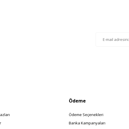
Gönder
lten'e Kayıt Olun
istemize kayıt olarak kampanyalardan, haberdar
siniz.
Ödeme
azları
Ödeme Seçenekleri
r
Banka Kampanyaları