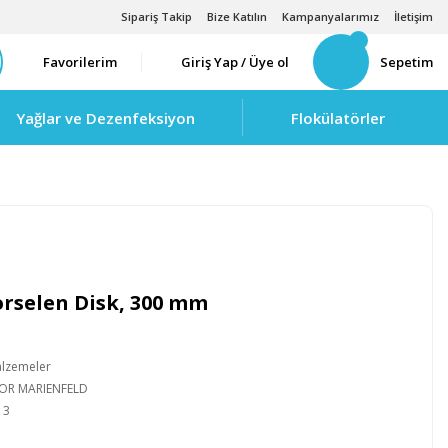
Sipariş Takip
Bize Katılın
Kampanyalarımız
İletişim
Favorilerim
Giriş Yap / Üye ol
Sepetim
Yağlar ve Dezenfeksiyon
Flokülatörler
orselen Disk, 300 mm
alzemeler
IOR MARIENFELD
13