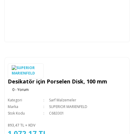
Desikatör için Porselen Disk, 100 mm
0 - Yorum
Kategori
Sarf Malzemeler
Marka
SUPERIOR MARIENFELD
Stok Kodu
C683301
893,47 TL + KDV
1.072,17 TL