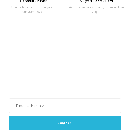
Garantili Ürünler
Müşteri Destek Hattı
Sitemizde ki tüm ürünler garanti
Aklınıza takılan sorular için hemen bize
kampsamındadır.
ulaşın!
E-Bülten'e Kayıt Olun
Haber listemize kayıt olarak kampanyalardan, haberdar
olabilirsiniz.
Kayıt Ol