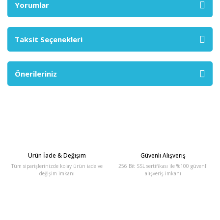
Yorumlar
Taksit Seçenekleri
Önerileriniz
Ürün İade & Değişim
Güvenli Alışveriş
Tüm siparişlerinizde kolay ürün iade ve
256 Bit SSL sertifikası ile %100 güvenli
değişim imkanı
alışveriş imkanı