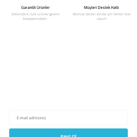
Garantili Ürünler
Müşteri Destek Hattı
Sitemizde ki tüm ürünler garanti
Aklınıza takılan sorular için hemen bize
kampsamındadır.
ulaşın!
E-Bülten'e Kayıt Olun
Haber listemize kayıt olarak kampanyalardan, haberdar
olabilirsiniz.
Kayıt Ol