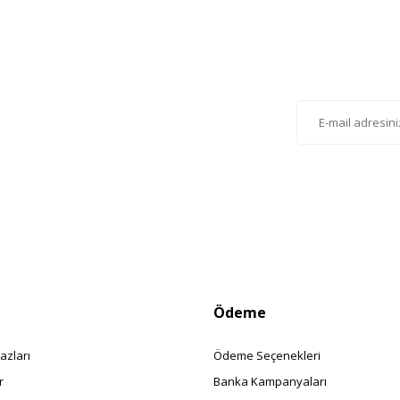
Gönder
lten'e Kayıt Olun
istemize kayıt olarak kampanyalardan, haberdar
siniz.
Ödeme
azları
Ödeme Seçenekleri
r
Banka Kampanyaları