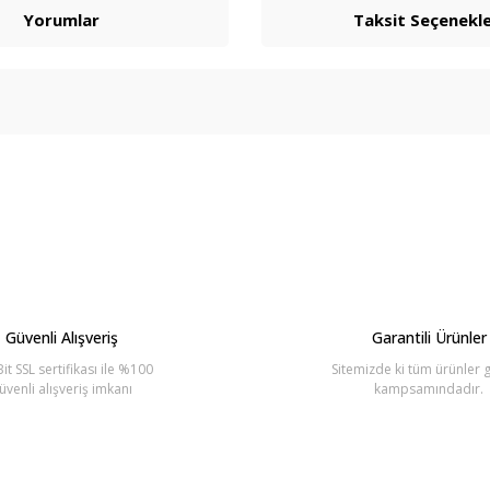
Yorumlar
Taksit Seçenekle
arda yetersiz gördüğünüz noktaları öneri formunu kullanarak tarafımıza ilete
Bu ürüne ilk yorumu siz yapın!
Yorum Yaz
Güvenli Alışveriş
Garantili Ürünler
it SSL sertifikası ile %100
Sitemizde ki tüm ürünler g
üvenli alışveriş imkanı
kampsamındadır.