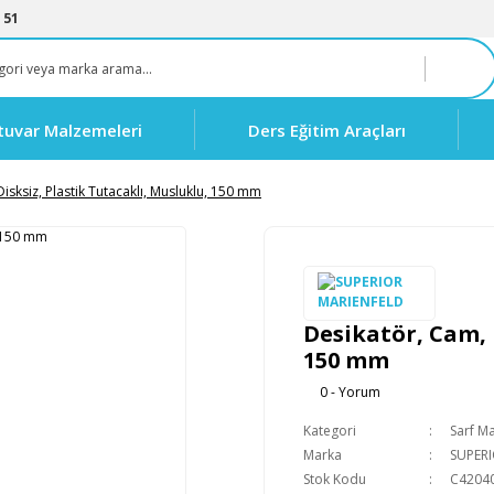
 51
tuvar Malzemeleri
Ders Eğitim Araçları
isksiz, Plastik Tutacaklı, Musluklu, 150 mm
Desikatör, Cam, 
150 mm
0 - Yorum
Kategori
Sarf M
Marka
SUPER
Stok Kodu
C4204