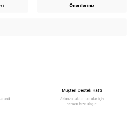
ri
Önerileriniz
bilirsiniz.
Müşteri Destek Hattı
aranti
Aklınıza takılan sorular için
hemen bize ulaşın!