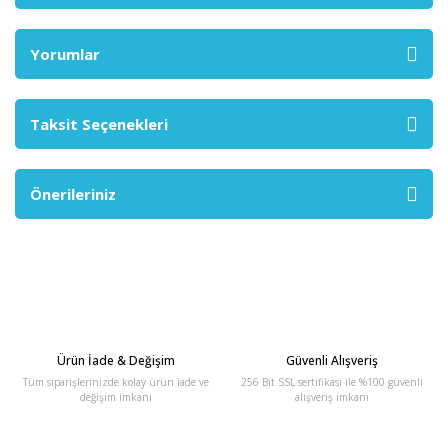
Yorumlar
Taksit Seçenekleri
Önerileriniz
Ürün İade & Değişim
Güvenli Alışveriş
Tüm siparişlerinizde kolay ürün iade ve
256 Bit SSL sertifikası ile %100 güvenli
değişim imkanı
alışveriş imkanı