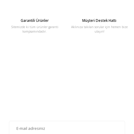
Garantili Ürünler
Müşteri Destek Hattı
Sitemizde ki tüm ürünler garanti
Aklınıza takılan sorular için hemen bize
kampsamındadır.
ulaşın!
E-Bülten'e Kayıt Olun
Haber listemize kayıt olarak kampanyalardan, haberdar
olabilirsiniz.