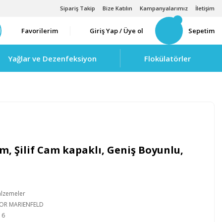
Sipariş Takip
Bize Katılın
Kampanyalarımız
İletişim
Favorilerim
Giriş Yap / Üye ol
Sepetim
Yağlar ve Dezenfeksiyon
Flokülatörler
am, Şilif Cam kapaklı, Geniş Boyunlu,
alzemeler
IOR MARIENFELD
16