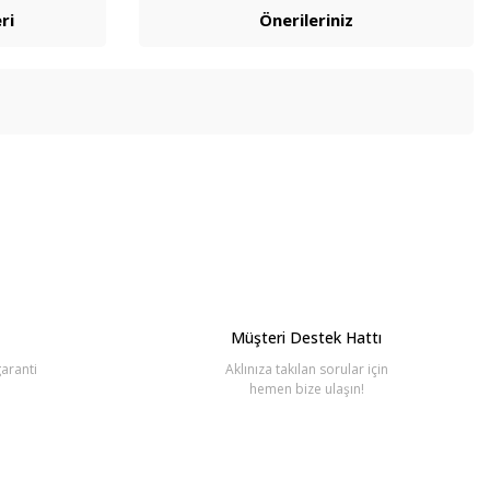
ri
Önerileriniz
bilirsiniz.
Müşteri Destek Hattı
aranti
Aklınıza takılan sorular için
hemen bize ulaşın!