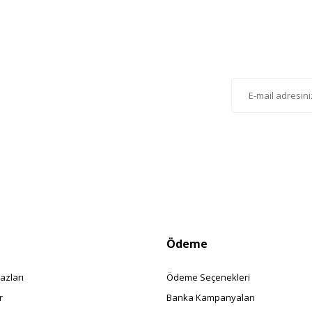
Gönder
lten'e Kayıt Olun
istemize kayıt olarak kampanyalardan, haberdar
siniz.
Ödeme
azları
Ödeme Seçenekleri
r
Banka Kampanyaları