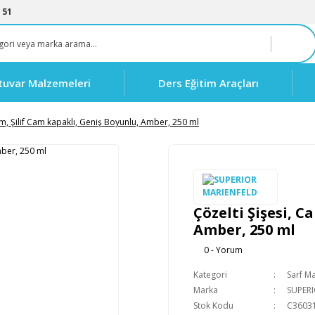
 51
tuvar Malzemeleri
Ders Eğitim Araçları
am, Şilif Cam kapaklı, Geniş Boyunlu, Amber, 250 ml
Çözelti Şişesi, C
Amber, 250 ml
0 - Yorum
Kategori
Sarf M
Marka
SUPER
Stok Kodu
C3603