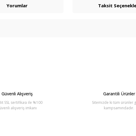
Yorumlar
Taksit Seçenekle
arda yetersiz gördüğünüz noktaları öneri formunu kullanarak tarafımıza ilete
Bu ürüne ilk yorumu siz yapın!
Yorum Yaz
Güvenli Alışveriş
Garantili Ürünler
it SSL sertifikası ile %100
Sitemizde ki tüm ürünler g
üvenli alışveriş imkanı
kampsamındadır.