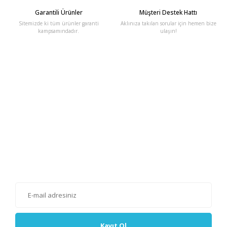
Garantili Ürünler
Müşteri Destek Hattı
Sitemizde ki tüm ürünler garanti
Aklınıza takılan sorular için hemen bize
kampsamındadır.
ulaşın!
E-Bülten'e Kayıt Olun
Haber listemize kayıt olarak kampanyalardan, haberdar
olabilirsiniz.
Kayıt Ol