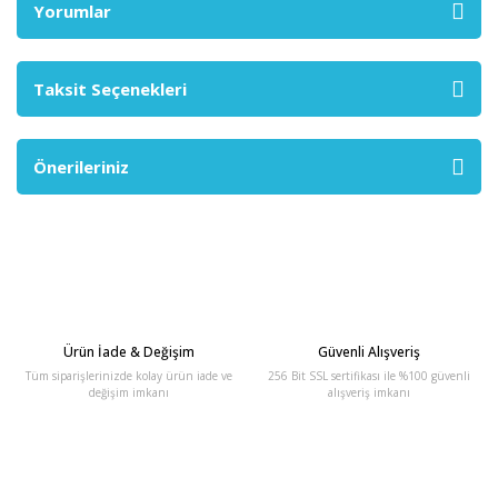
Yorumlar
Taksit Seçenekleri
Önerileriniz
Ürün İade & Değişim
Güvenli Alışveriş
Tüm siparişlerinizde kolay ürün iade ve
256 Bit SSL sertifikası ile %100 güvenli
değişim imkanı
alışveriş imkanı