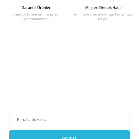
Garantili Ürünler
Müşteri Destek Hattı
Sitemizde ki tüm ürünler garanti
Aklınıza takılan sorular için hemen bize
kampsamındadır.
ulaşın!
E-Bülten'e Kayıt Olun
Haber listemize kayıt olarak kampanyalardan, haberdar
olabilirsiniz.
Kayıt Ol