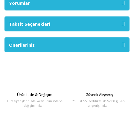
Yorumlar
Taksit Seçenekleri
Önerileriniz
Ürün İade & Değişim
Güvenli Alışveriş
Tüm siparişlerinizde kolay ürün iade ve
256 Bit SSL sertifikası ile %100 güvenli
değişim imkanı
alışveriş imkanı