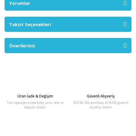
Yorumlar
Taksit Seçenekleri
Önerileriniz
Ürün İade & Değişim
Güvenli Alışveriş
Tüm siparişlerinizde kolay ürün iade ve
256 Bit SSL sertifikası ile %100 güvenli
değişim imkanı
alışveriş imkanı