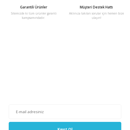
Garantili Ürünler
Müşteri Destek Hattı
Sitemizde ki tüm ürünler garanti
Aklınıza takılan sorular için hemen bize
kampsamındadır.
ulaşın!
E-Bülten'e Kayıt Olun
Haber listemize kayıt olarak kampanyalardan, haberdar
olabilirsiniz.
Kayıt Ol