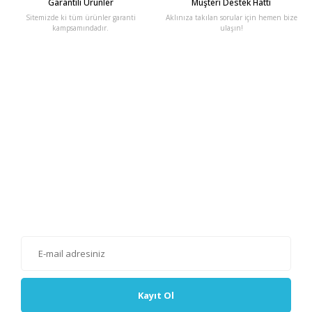
Garantili Ürünler
Müşteri Destek Hattı
Sitemizde ki tüm ürünler garanti
Aklınıza takılan sorular için hemen bize
kampsamındadır.
ulaşın!
E-Bülten'e Kayıt Olun
Haber listemize kayıt olarak kampanyalardan, haberdar
olabilirsiniz.
Kayıt Ol