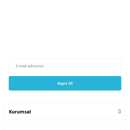
E-Bülten'e Kayıt Olun
Haber listemize kayıt olarak kampanyalardan, haberdar
olabilirsiniz.
Kayıt Ol
Kurumsal