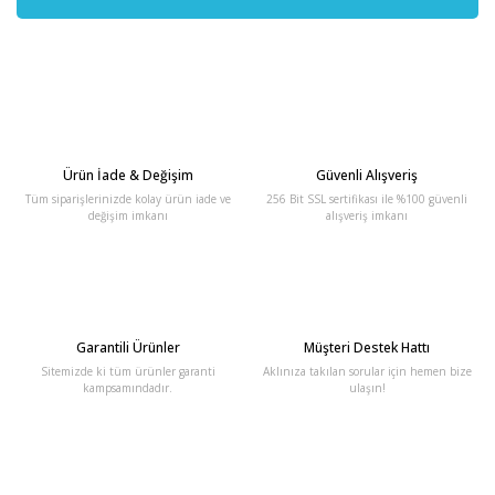
Ürün İade & Değişim
Güvenli Alışveriş
Tüm siparişlerinizde kolay ürün iade ve
256 Bit SSL sertifikası ile %100 güvenli
değişim imkanı
alışveriş imkanı
Garantili Ürünler
Müşteri Destek Hattı
Sitemizde ki tüm ürünler garanti
Aklınıza takılan sorular için hemen bize
kampsamındadır.
ulaşın!