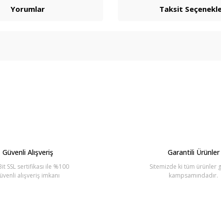
Yorumlar
Taksit Seçenekle
arda yetersiz gördüğünüz noktaları öneri formunu kullanarak tarafımıza ilete
Bu ürüne ilk yorumu siz yapın!
Yorum Yaz
Güvenli Alışveriş
Garantili Ürünler
it SSL sertifikası ile %100
Sitemizde ki tüm ürünler g
üvenli alışveriş imkanı
kampsamındadır.