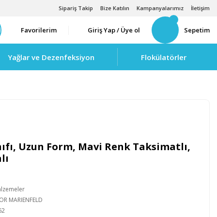
Sipariş Takip
Bize Katılın
Kampanyalarımız
İletişim
Favorilerim
Giriş Yap / Üye ol
Sepetim
Yağlar ve Dezenfeksiyon
Flokülatörler
ıfı, Uzun Form, Mavi Renk Taksimatlı,
lı
alzemeler
IOR MARIENFELD
62