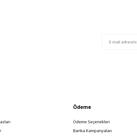
Gönder
lten'e Kayıt Olun
istemize kayıt olarak kampanyalardan, haberdar
siniz.
Ödeme
azları
Ödeme Seçenekleri
r
Banka Kampanyaları