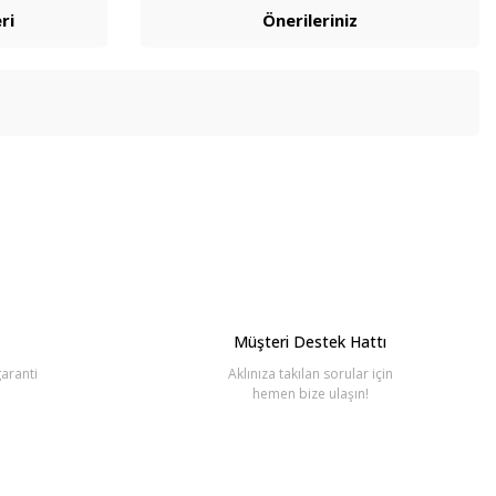
ri
Önerileriniz
bilirsiniz.
Müşteri Destek Hattı
aranti
Aklınıza takılan sorular için
hemen bize ulaşın!