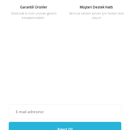
Garantili Ürünler
Müşteri Destek Hattı
Sitemizde ki tüm ürünler garanti
Aklınıza takılan sorular için hemen bize
kampsamındadır.
ulaşın!
E-Bülten'e Kayıt Olun
Haber listemize kayıt olarak kampanyalardan, haberdar
olabilirsiniz.
Kayıt Ol