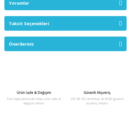
Yorumlar
Taksit Seçenekleri
Önerileriniz
Ürün İade & Değişim
Güvenli Alışveriş
Tüm siparişlerinizde kolay ürün iade ve
256 Bit SSL sertifikası ile %100 güvenli
değişim imkanı
alışveriş imkanı