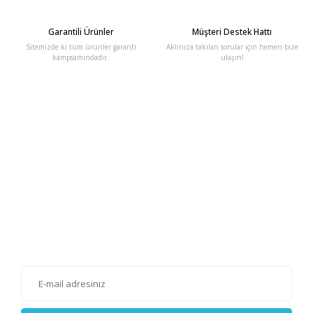
Garantili Ürünler
Müşteri Destek Hattı
Sitemizde ki tüm ürünler garanti
Aklınıza takılan sorular için hemen bize
kampsamındadır.
ulaşın!
E-Bülten'e Kayıt Olun
Haber listemize kayıt olarak kampanyalardan, haberdar
olabilirsiniz.