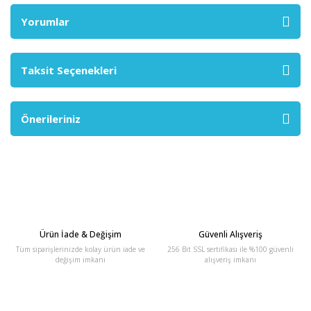
Yorumlar
Taksit Seçenekleri
Önerileriniz
Ürün İade & Değişim
Güvenli Alışveriş
Tüm siparişlerinizde kolay ürün iade ve
256 Bit SSL sertifikası ile %100 güvenli
değişim imkanı
alışveriş imkanı