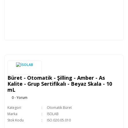
Büret - Otomatik - Şilling - Amber - As
Kalite - Grup Sertifikalı - Beyaz Skala - 10
mL
0 - Yorum
Kategori
Otomatik Büret
Marka
İSOLAB
Stok Kodu
ISO.020.05.010