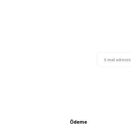
Gönder
lten'e Kayıt Olun
istemize kayıt olarak kampanyalardan, haberdar
siniz.
Ödeme