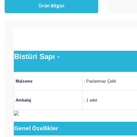
Ürün Bilgisi
Bistüri Sapı -
Malzeme
: Paslanmaz Çelik
Ambalaj
: 1 adet
Genel
Özellikler