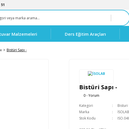
 51
tuvar Malzemeleri
Ders Eğitim Araçları
pı
Bistüri Sapı -
Bistüri Sapı -
0 - Yorum
Kategori
Bisturi
Marka
İSOLA
Stok Kodu
ISO.04