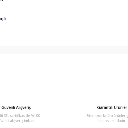
çli
arda yetersiz gördüğünüz noktaları öneri formunu kullanarak tarafımıza ilete
Bu ürüne ilk yorumu siz yapın!
Yorum Yaz
Güvenli Alışveriş
Garantili Ürünler
it SSL sertifikası ile %100
Sitemizde ki tüm ürünler g
üvenli alışveriş imkanı
kampsamındadır.