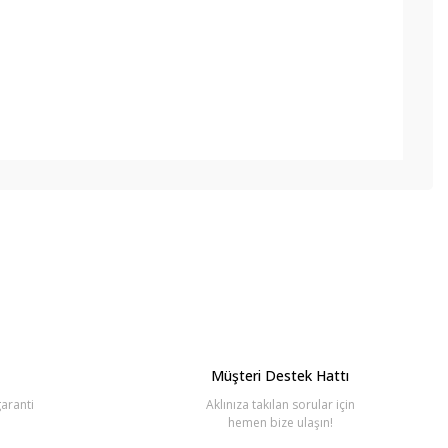
bilirsiniz.
Müşteri Destek Hattı
aranti
Aklınıza takılan sorular için
hemen bize ulaşın!