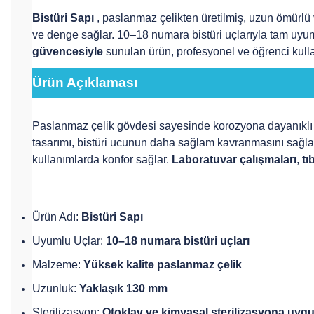
Bistüri Sapı
, paslanmaz çelikten üretilmiş, uzun ömürlü
ve denge sağlar. 10–18 numara bistüri uçlarıyla tam uyumlu 
güvencesiyle
sunulan ürün, profesyonel ve öğrenci kullan
Ürün Açıklaması
Paslanmaz çelik gövdesi sayesinde korozyona dayanıklı
tasarımı, bistüri ucunun daha sağlam kavranmasını sağlay
kullanımlarda konfor sağlar.
Laboratuvar çalışmaları
,
tı
Ürün Adı:
Bistüri Sapı
Uyumlu Uçlar:
10–18 numara bistüri uçları
Malzeme:
Yüksek kalite paslanmaz çelik
Uzunluk:
Yaklaşık 130 mm
Sterilizasyon:
Otoklav ve kimyasal sterilizasyona uyg