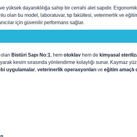
 ve yüksek dayanıklılığa sahip bir cerrahi alet sapıdır. Ergono
olan bu model, laboratuvar, tıp fakültesi, veterinerlik ve eğitim
ıcılar için güvenilir performans sağlar.
 olan
Bistüri Sapı No:1
, hem
otoklav
hem de
kimyasal sterili
arak kesim sırasında yönlendirme kolaylığı sunar. Kaymaz yüzeyi
bbi uygulamalar
,
veterinerlik operasyonları
ve
eğitim amaçlı
un