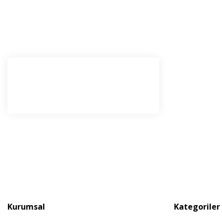
E-Bü
Haber l
olabilir
Kurumsal
Kategoriler