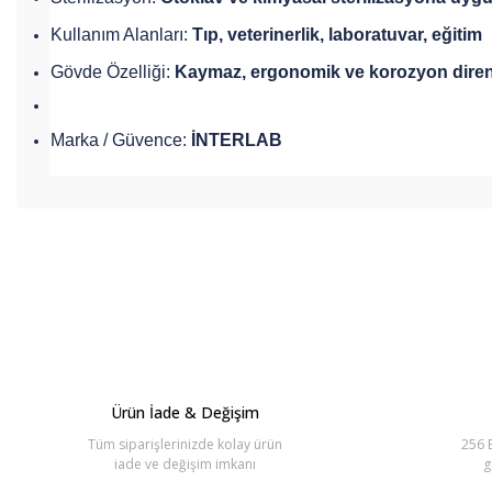
Kullanım Alanları:
Tıp, veterinerlik, laboratuvar, eğitim
Gövde Özelliği:
Kaymaz, ergonomik ve korozyon diren
Marka / Güvence:
İNTERLAB
Bu ürünün fiyat bilgisi, resim, ürün açıklamalarında ve diğer konul
Görüş ve önerileriniz için teşekkür ederiz.
Ürün resmi kalitesiz, bozuk veya görüntülenemiyor.
Ürün açıklamasında eksik bilgiler bulunuyor.
Ürün bilgilerinde hatalar bulunuyor.
Ürün İade & Değişim
Ürün fiyatı diğer sitelerden daha pahalı.
Tüm siparişlerinizde kolay ürün
256 B
Bu ürüne benzer farklı alternatifler olmalı.
iade ve değişim imkanı
g