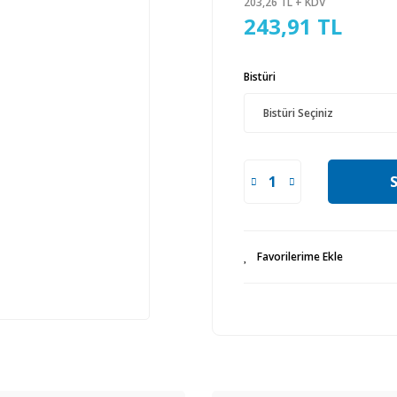
203,26 TL + KDV
243,91 TL
Bistüri