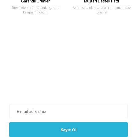
Garantili Ürünler
Müşteri Destek Hattı
Sitemizde ki tüm ürünler garanti
Aklınıza takılan sorular için hemen bize
kampsamındadır.
ulaşın!
E-Bülten'e Kayıt Olun
Haber listemize kayıt olarak kampanyalardan, haberdar
olabilirsiniz.
Kayıt Ol