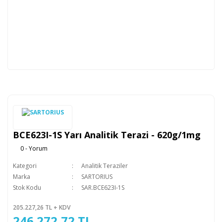
BCE623I-1S Yarı Analitik Terazi - 620g/1mg
0 - Yorum
Kategori
Analitik Teraziler
Marka
SARTORIUS
Stok Kodu
SAR.BCE623I-1S
205.227,26 TL + KDV
246.272,72 TL