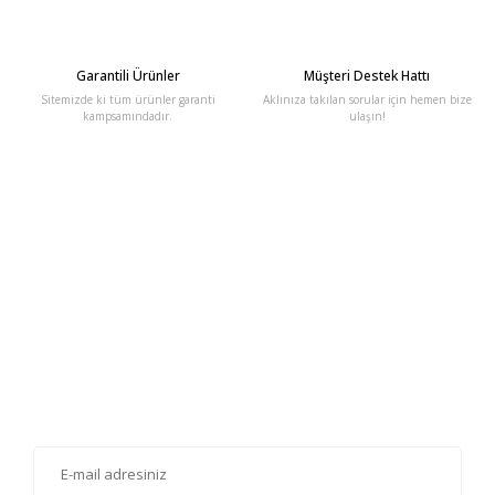
Garantili Ürünler
Müşteri Destek Hattı
Sitemizde ki tüm ürünler garanti
Aklınıza takılan sorular için hemen bize
kampsamındadır.
ulaşın!
E-Bülten'e Kayıt Olun
Haber listemize kayıt olarak kampanyalardan, haberdar
olabilirsiniz.