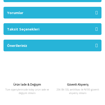
Yorumlar
Taksit Seçenekleri
Önerileriniz
Ürün İade & Değişim
Güvenli Alışveriş
Tüm siparişlerinizde kolay ürün iade ve
256 Bit SSL sertifikası ile %100 güvenli
değişim imkanı
alışveriş imkanı