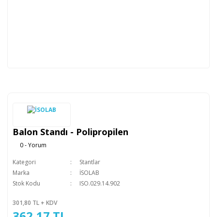
Balon Standı - Polipropilen
0 - Yorum
Kategori
Stantlar
Marka
İSOLAB
Stok Kodu
ISO.029.14.902
301,80 TL + KDV
362,17 TL