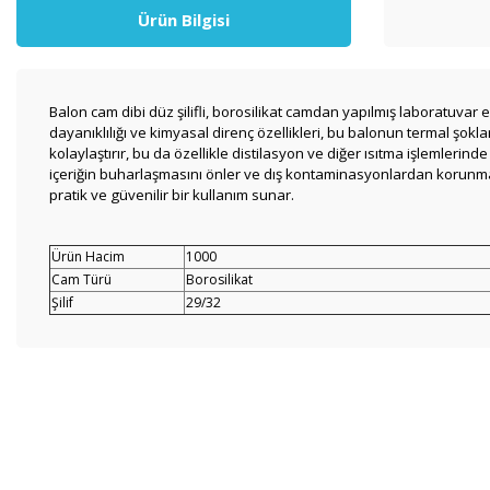
Ürün Bilgisi
Balon cam dibi düz şilifli, borosilikat camdan yapılmış laboratuvar ek
dayanıklılığı ve kimyasal direnç özellikleri, bu balonun termal şokl
kolaylaştırır, bu da özellikle distilasyon ve diğer ısıtma işlemlerind
içeriğin buharlaşmasını önler ve dış kontaminasyonlardan korunmas
pratik ve güvenilir bir kullanım sunar.
Ürün Hacim
1000
Cam Türü
Borosilikat
Şilif
29/32
Bu ürünün fiyat bilgisi, resim, ürün açıklamalarında ve diğer konul
Görüş ve önerileriniz için teşekkür ederiz.
Ürün resmi kalitesiz, bozuk veya görüntülenemiyor.