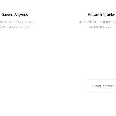
Yorum Yaz
Güvenli Alışveriş
Garantili Ürünler
it SSL sertifikası ile %100
Sitemizde ki tüm ürünler g
üvenli alışveriş imkanı
kampsamındadır.
Gönder
lten'e Kayıt Olun
istemize kayıt olarak kampanyalardan, haberdar
siniz.