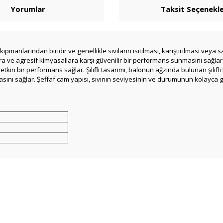
Yorumlar
Taksit Seçenekle
ipmanlarından biridir ve genellikle sıvıların ısıtılması, karıştırılması veya s
ara ve agresif kimyasallara karşı güvenilir bir performans sunmasını sağlar.
e etkin bir performans sağlar. Şilifli tasarımı, balonun ağzında bulunan şilif
ını sağlar. Şeffaf cam yapısı, sıvının seviyesinin ve durumunun kolayca g
arda yetersiz gördüğünüz noktaları öneri formunu kullanarak tarafımıza ilete
Bu ürüne ilk yorumu siz yapın!