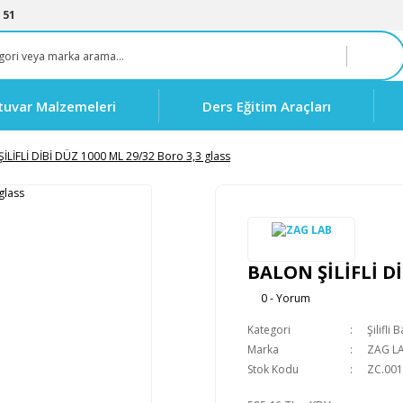
 51
tuvar Malzemeleri
Ders Eğitim Araçları
İLİFLİ DİBİ DÜZ 1000 ML 29/32 Boro 3,3 glass
BALON ŞİLİFLİ Dİ
0 - Yorum
Kategori
Şilifli 
Marka
ZAG L
Stok Kodu
ZC.001