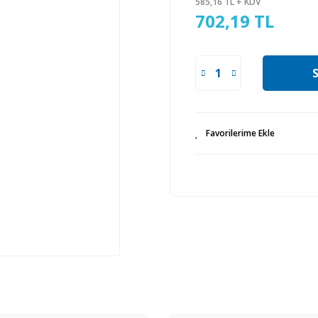
585,16 TL + KDV
702,19 TL