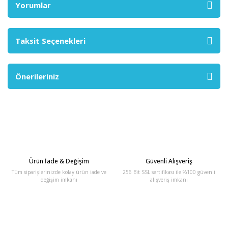
Yorumlar
Taksit Seçenekleri
Önerileriniz
Ürün İade & Değişim
Güvenli Alışveriş
Tüm siparişlerinizde kolay ürün iade ve
256 Bit SSL sertifikası ile %100 güvenli
değişim imkanı
alışveriş imkanı