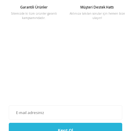
Garantili Ürünler
Müşteri Destek Hattı
Sitemizde ki tüm ürünler garanti
Aklınıza takılan sorular için hemen bize
kampsamındadır.
ulaşın!
E-Bülten'e Kayıt Olun
Haber listemize kayıt olarak kampanyalardan, haberdar
olabilirsiniz.
Kayıt Ol