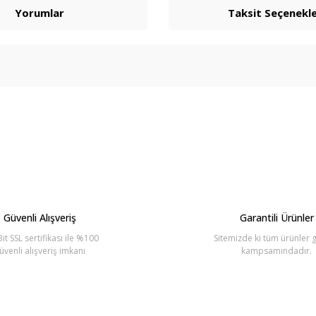
Yorumlar
Taksit Seçenekle
arda yetersiz gördüğünüz noktaları öneri formunu kullanarak tarafımıza ilete
Bu ürüne ilk yorumu siz yapın!
Yorum Yaz
Güvenli Alışveriş
Garantili Ürünler
it SSL sertifikası ile %100
Sitemizde ki tüm ürünler g
üvenli alışveriş imkanı
kampsamındadır.