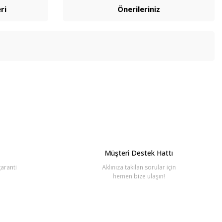
ri
Önerileriniz
bilirsiniz.
Müşteri Destek Hattı
aranti
Aklınıza takılan sorular için
hemen bize ulaşın!