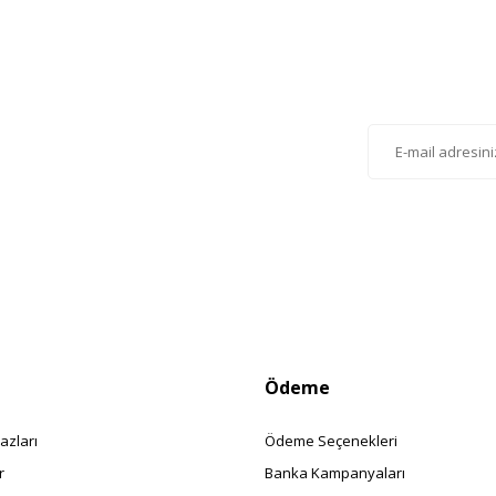
Gönder
lten'e Kayıt Olun
istemize kayıt olarak kampanyalardan, haberdar
siniz.
Ödeme
azları
Ödeme Seçenekleri
r
Banka Kampanyaları