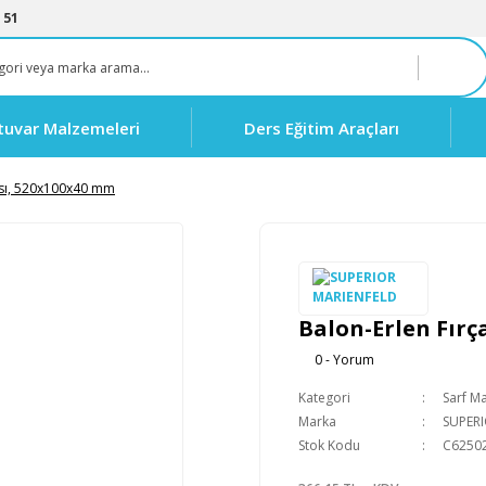
 51
tuvar Malzemeleri
Ders Eğitim Araçları
ası, 520x100x40 mm
Balon-Erlen Fırç
0 - Yorum
Kategori
Sarf M
Marka
SUPER
Stok Kodu
C6250