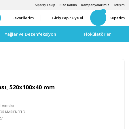
Sipariş Takip
Bize Katılın
Kampanyalarımız
İletişim
Favorilerim
Giriş Yap / Üye ol
Sepetim
Yağlar ve Dezenfeksiyon
Flokülatörler
ası, 520x100x40 mm
alzemeler
IOR MARIENFELD
27