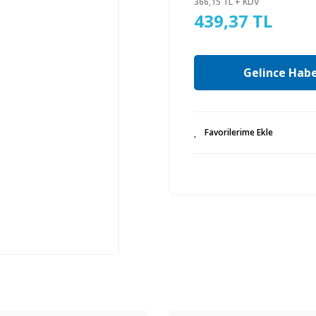
366,15 TL + KDV
439,37 TL
Gelince Habe