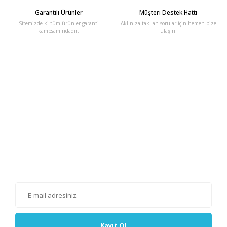
Garantili Ürünler
Müşteri Destek Hattı
Sitemizde ki tüm ürünler garanti
Aklınıza takılan sorular için hemen bize
kampsamındadır.
ulaşın!
E-Bülten'e Kayıt Olun
Haber listemize kayıt olarak kampanyalardan, haberdar
olabilirsiniz.
Kayıt Ol