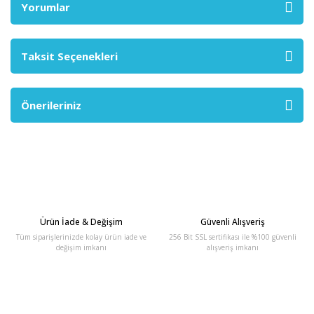
Yorumlar
Taksit Seçenekleri
Önerileriniz
Ürün İade & Değişim
Güvenli Alışveriş
Tüm siparişlerinizde kolay ürün iade ve
256 Bit SSL sertifikası ile %100 güvenli
değişim imkanı
alışveriş imkanı