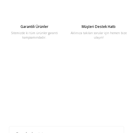
Garantili Ürünler
Müşteri Destek Hattı
Sitemizde ki tüm ürünler garanti
Aklınıza takılan sorular için hemen bize
kampsamındadır.
ulaşın!
E-Bülten'e Kayıt Olun
Haber listemize kayıt olarak kampanyalardan, haberdar
olabilirsiniz.