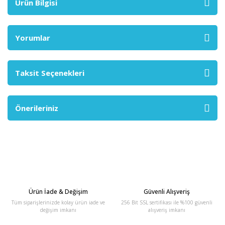
Ürün Bilgisi
Yorumlar
Taksit Seçenekleri
Önerileriniz
Ürün İade & Değişim
Güvenli Alışveriş
Tüm siparişlerinizde kolay ürün iade ve
256 Bit SSL sertifikası ile %100 güvenli
değişim imkanı
alışveriş imkanı