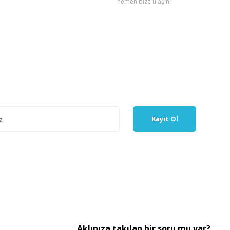
hemen bize ulaşın!
Kayıt Ol
Aklınıza takılan bir soru mu var?