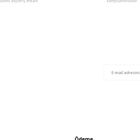
üvenli alışveriş imkanı
kampsamındadır.
Gönder
lten'e Kayıt Olun
istemize kayıt olarak kampanyalardan, haberdar
siniz.
Ödeme