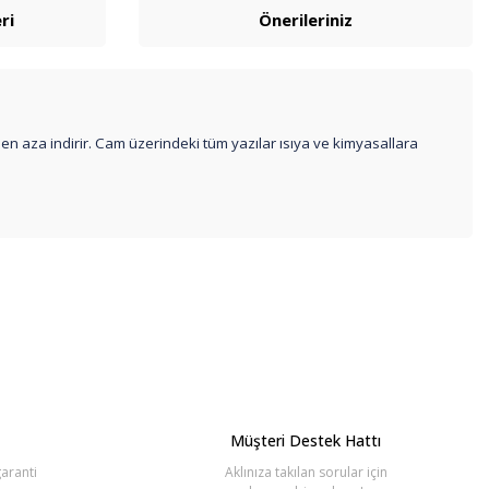
ri
Önerileriniz
i en aza indirir. Cam üzerindeki tüm yazılar ısıya ve kimyasallara
bilirsiniz.
Müşteri Destek Hattı
aranti
Aklınıza takılan sorular için