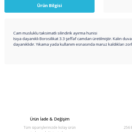
Ürün Bilgisi
Cam musluklu taksimatlı silindirik ayırma hunisi
Isıya dayanıklı Borosilikat 3.3 şeffaf camdan üretilmiştir. Kalın duv
dayanıklıdır. Yıkama yada kullanım esnasında maruz kaldıkları zor
Bu ürünün fiyat bilgisi, resim, ürün açıklamalarında ve diğer konul
Görüş ve önerileriniz için teşekkür ederiz.
Ürün resmi kalitesiz, bozuk veya görüntülenemiyor.
Ürün açıklamasında eksik bilgiler bulunuyor.
Ürün bilgilerinde hatalar bulunuyor.
Ürün İade & Değişim
Ürün fiyatı diğer sitelerden daha pahalı.
Tüm siparişlerinizde kolay ürün
256 B
Bu ürüne benzer farklı alternatifler olmalı.