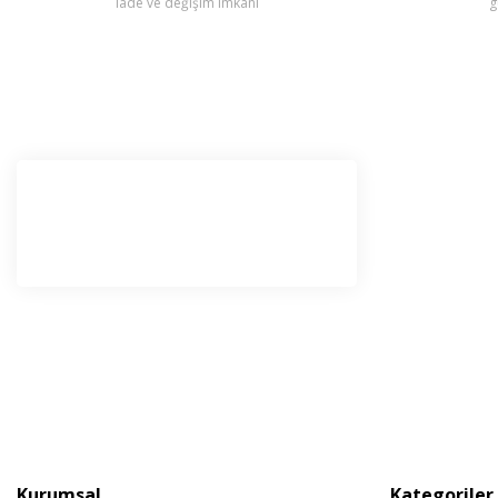
iade ve değişim imkanı
g
E-Bü
Haber l
olabilir
Kurumsal
Kategoriler