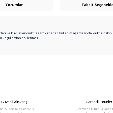
Yorumlar
Taksit Seçenekle
arları ve kuvvetlendirilmiş ağız kenarları kullanım aşamasında kırılma riskin
lu koşullardan etkilenmez.
arda yetersiz gördüğünüz noktaları öneri formunu kullanarak tarafımıza ilete
Bu ürüne ilk yorumu siz yapın!
Yorum Yaz
Güvenli Alışveriş
Garantili Ürünler
it SSL sertifikası ile %100
Sitemizde ki tüm ürünler g