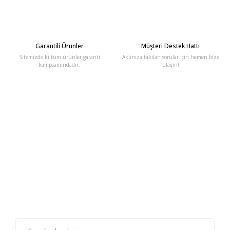
Garantili Ürünler
Müşteri Destek Hattı
Sitemizde ki tüm ürünler garanti
Aklınıza takılan sorular için hemen bize
kampsamındadır.
ulaşın!
E-Bülten'e Kayıt Olun
Haber listemize kayıt olarak kampanyalardan, haberdar
olabilirsiniz.