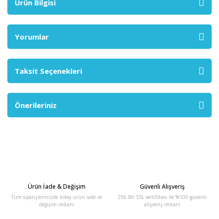
Ürün Bilgisi
Yorumlar
Taksit Seçenekleri
Önerileriniz
Ürün İade & Değişim
Güvenli Alışveriş
Tüm siparişlerinizde kolay ürün iade ve
256 Bit SSL sertifikası ile %100 güvenli
değişim imkanı
alışveriş imkanı